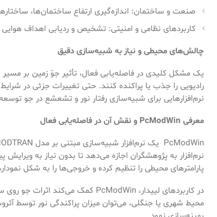
صنعت و ساختمان: اندازه‌گیری ارتفاع ساختمان‌ها، ساختار
کاربردهای نظامی و امنیتی: تشخیص و ردیابی اهداف هوایی و 
چالش‌های محیطی و نیاز به شبیه‌سازی دقیق
یک مشکل کلیدی در فاصله‌یابی فعال، تأثیر جوّ زمین بر مسیر س
رادیویی را جذب یا پراکنده کنند. حتی تغییرات جزئی در شرایط
نرم‌افزارهایی برای شبیه‌سازی رفتار نور و تشعشع در جو توسعه یافته‌اند که PcModWin یکی از شناخ
معرفی
PcModWin
و نقش آن در فاصله‌یابی فعال
نرم‌افزار به پژوهشگران اجازه می‌دهد تا بدون نیاز به ویرایش 
پارامترهای محیطی را تنظیم کرده و خروجی‌ها را به شکل نموداره
در کاربردهای لییدار، PcModWin کمک م
محیط شهری یا جنگلی، می‌توان میزان پراکندگی نور توسط آئروسل
بهینه‌سازی نمود.