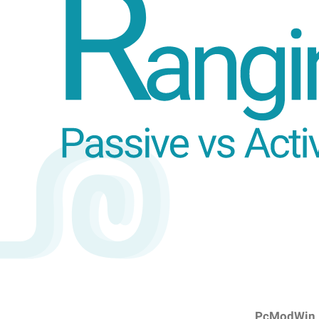
PcModWin