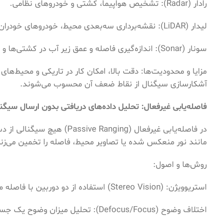
رادار (Radar): تشخیص هواپیما، کشتی و خودروهای نظامی.
لیدار (LiDAR): نقشه‌برداری سه‌بعدی محیط، خودروهای خودران، اندازه‌گیری ارتفاع ساختمان‌ها و پوشش گیاهی.
سونار (Sonar): اندازه‌گیری فاصله و عمق زیر آب در کشتی‌ها و زیردریایی‌ها.
مزایا و محدودیت‌ها: دقت بالا، امکان کار در تاریکی و محیط‌های
آشکارسازی سیگنال از نقاط ضعف آن محسوب می‌شوند.
فاصله‌یابی غیرفعال: تحلیل داده‌های دریافتی بدون ارسال سیگن
در فاصله‌یابی غیرفعال (ging
مانند نور منعکس شده یا تصاویر محیط، فاصله را تخمین می‌زند
روش‌ها و اصول:
استریوویژن: (Stereo Vision) استفاده از دو دوربین با فاصله مشخص برای محاسبه اختلاف موقعیت اجسام در تصاویر و در نتیجه فاصله آنها.
اختلاف وضوح (Defocus/Focus): تحلیل میزان وضوح یک جسم در تصویر برای تخمین فاصله.