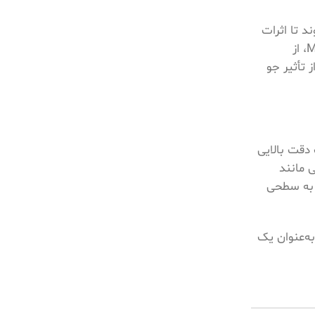
ار و سنجش از دور با استفاده از PcModWin اصلاح می‌شوند تا اثرات
محیطی حذف شوند و فاصله‌های محاسبه‌شده با دقت بالاتری ارائه گردند. علاوه بر این، بسیاری از دانشگاه‌های معتبر، از جمله MIT، از
ز تأثیر جو
 دقت بالایی
ی مانند
ا به سطحی
به‌عنوان یک