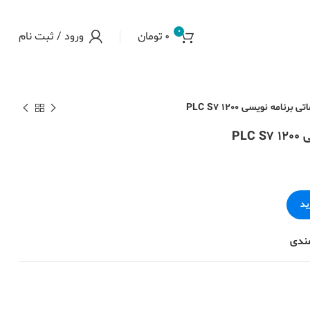
0
0
تومان
ورود / ثبت نام
نامه نویسی PLC S7 1200
PL
ید
مندی