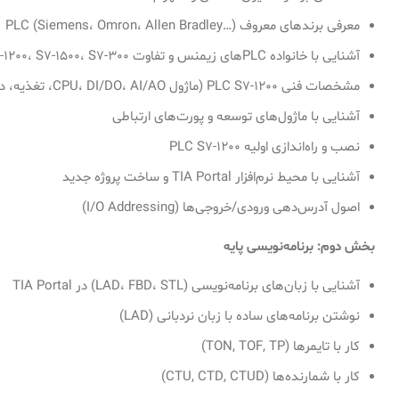
معرفی برندهای معروف PLC (Siemens، Omron، Allen Bradley…)
آشنایی با خانواده PLCهای زیمنس و تفاوت S7-1200، S7-1500، S7-300
مشخصات فنی PLC S7-1200 (ماژول CPU، DI/DO، AI/AO، تغذیه، دما، …)
آشنایی با ماژول‌های توسعه و پورت‌های ارتباطی
نصب و راه‌اندازی اولیه PLC S7-1200
آشنایی با محیط نرم‌افزار TIA Portal و ساخت پروژه جدید
اصول آدرس‌دهی ورودی/خروجی‌ها (I/O Addressing)
بخش دوم: برنامه‌نویسی پایه
آشنایی با زبان‌های برنامه‌نویسی (LAD، FBD، STL) در TIA Portal
نوشتن برنامه‌های ساده با زبان نردبانی (LAD)
کار با تایمرها (TON, TOF, TP)
کار با شمارنده‌ها (CTU, CTD, CTUD)