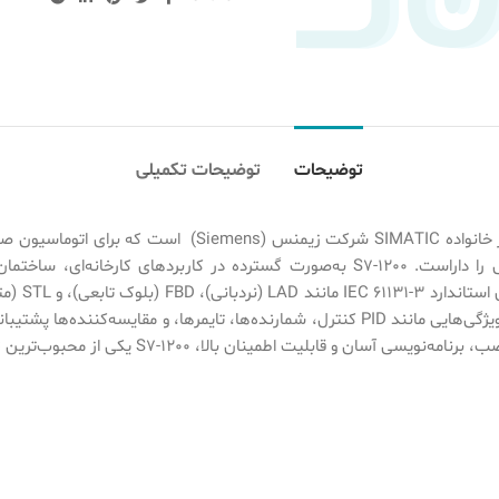
توضیحات
توضیحات تکمیلی
بوده و قابلیت گسترش با ماژول‌های دیجیتال، آنالوگ، ارتباطی و خاص را داراست. S7-1200 
مینان بالا، S7-1200 یکی از محبوب‌ترین PLCها در آموزش و صنعت است.