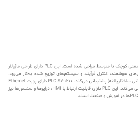
PLC S7-1200 یکی از پرکاربردترین کنترلرهای منطقی قابل برنامه‌ریزی از خانواده SIMATIC شرکت زیمنس (Siemens) است که برای اتوماسیون صنعتی کوچک تا متوسط طراحی شده است. این PLC دارای طراحی ماژولار
به‌صورت گسترده در کاربردهای کارخانه‌ای، ساختمان‌های هوشمند، کنترل فرآیند و سیستم‌های توزیع شده به‌کار می‌رود.
برنامه‌نویسی آن از طریق نرم‌افزار TIA Portal انجام می‌شود و از زبان‌های استاندارد IEC 61131-3 مانند LAD (نردبانی)، FBD (بلوک تابعی)، و STL (متنی ساختاریافته) پشتیبانی می‌کند. PLC S7-1200 دارای پورت Ethernet
داخلی برای ارتباط صنعتی (مثلاً Modbus TCP/IP، Profinet) است و از ویژگی‌هایی مانند PID کنترل، شمارنده‌ها، تایمرها، و مقایسه‌کننده‌ها پشتیبانی می‌کند. این PLC دارای قابلیت ارتباط با HMI، درایوها و سنسورها نیز