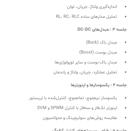
اندازه‌گیری ولتاژ، جریان، توان
تحلیل مدارهای ساده RL، RC، RLC
جلسه 3 : مبدل‌های
DC-DC
مبدل باک (Buck)
مبدل بوست (Boost)
مبدل باک-بوست و سایر توپولوژی‌ها
تحلیل عملکرد، جریان، ولتاژ و راندمان
جلسه 4 : یکسوسازها و اینورترها
یکسوساز نیم‌موج، تمام‌موج، کنترل‌شده با تریستور
اینورتر تک‌فاز و سه‌فاز با کنترل SPWM و SVM
مقایسه روش‌های سوئیچینگ و مدولاسیون
جلسه 5 : طراحی سیستم‌های کنترل آنالوگ