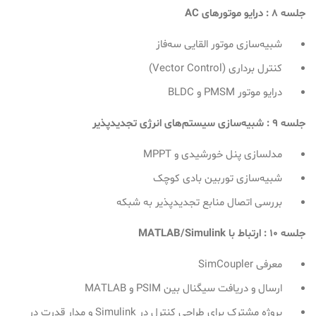
جلسه 8 : درایو موتورهای
AC
شبیه‌سازی موتور القایی سه‌فاز
کنترل برداری (Vector Control)
درایو موتور PMSM و BLDC
جلسه 9 : شبیه‌سازی سیستم‌های انرژی تجدیدپذیر
مدلسازی پنل خورشیدی و MPPT
شبیه‌سازی توربین بادی کوچک
بررسی اتصال منابع تجدیدپذیر به شبکه
جلسه 10 : ارتباط با
MATLAB/Simulink
معرفی SimCoupler
ارسال و دریافت سیگنال بین PSIM و MATLAB
پروژه مشترک برای طراحی کنترل در Simulink و مدار قدرت در